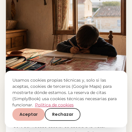
Usamos cookies propias técnicas y, solo si las
aceptas, cookies de terceros (Google Maps) para
mostrarte dónde estamos. La reserva de citas
27 DE JULIO DE 2026
(SimplyBook) usa cookies técnicas necesarias para
Revisión visual niños: verlo antes de
funcionar.
Política de cookies
que empiece el curso
Aceptar
Rechazar
La revisión visual en niños evita sustos: hasta el
30% del fracaso escolar se asocia a la vista.