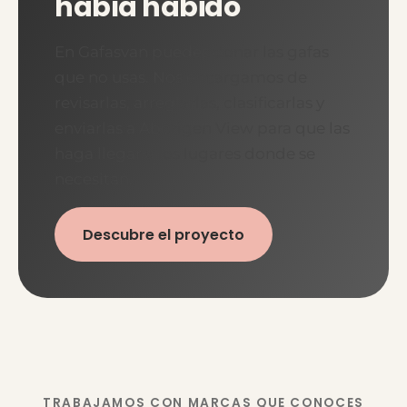
había habido
En Gafasvan puedes donar las gafas
que no usas. Nos encargamos de
revisarlas, arreglarlas, clasificarlas y
enviarlas a Aborigen View para que las
haga llegar a los lugares donde se
necesitan.
Descubre el proyecto
TRABAJAMOS CON MARCAS QUE CONOCES